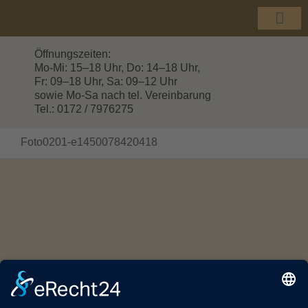
Zum
Inhalt
Togg
springen
Navi
Öffnungszeiten:
Mo-Mi: 15–18 Uhr, Do: 14–18 Uhr,
Fr: 09–18 Uhr, Sa: 09–12 Uhr
sowie Mo-Sa nach tel. Vereinbarung
Tel.: 0172 / 7976275
Foto0201-e1450078420418
© Copyright 2016 -
2026 | HOLZHANDEL GROTTEWITZ |