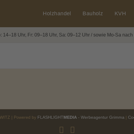
Holzhandel
Bauholz
KVH
: 14–18 Uhr, Fr: 09–18 Uhr, Sa: 09–12 Uhr / sowie Mo-Sa nach t
ITZ | Powered by
FLASHLIGHT
MEDIA
- Werbeagentur Grimma
|
Co
Facebook
E-