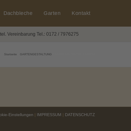
Dachbleche
Garten
Kontakt
el. Vereinbarung Tel.: 0172 / 7976275
Startseite
GARTENGESTALTUNG
SAMSUNG DIGITAL CAMERA
okie-Einstellungen
|
IMPRESSUM
|
DATENSCHUTZ