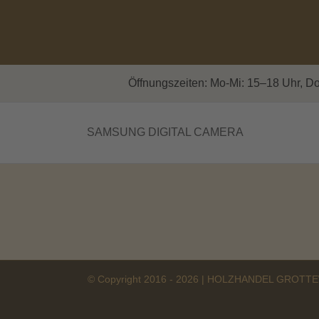
Zum
Inhalt
springen
Öffnungszeiten: Mo-Mi: 15–18 Uhr, Do
SAMSUNG DIGITAL CAMERA
© Copyright 2016 -
2026 | HOLZHANDEL GROTTEW