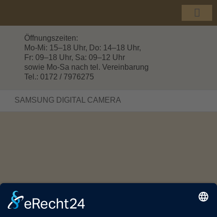
Zum
Inhalt
Togg
springen
Navi
Öffnungszeiten:
Mo-Mi: 15–18 Uhr, Do: 14–18 Uhr,
Fr: 09–18 Uhr, Sa: 09–12 Uhr
sowie Mo-Sa nach tel. Vereinbarung
Tel.: 0172 / 7976275
SAMSUNG DIGITAL CAMERA
© Copyright 2016 -
2026 | HOLZHANDEL GROTTEWITZ |