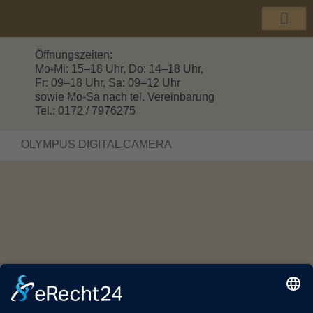
Zum
Inhalt
Togg
springen
Navi
Öffnungszeiten:
Mo-Mi: 15–18 Uhr, Do: 14–18 Uhr,
Fr: 09–18 Uhr, Sa: 09–12 Uhr
sowie Mo-Sa nach tel. Vereinbarung
Tel.: 0172 / 7976275
OLYMPUS DIGITAL CAMERA
© Copyright 2016 -
2026 | HOLZHANDEL GROTTEWITZ |