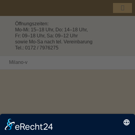
Zum
Inhalt
Togg
springen
Navi
Öffnungszeiten:
Mo-Mi: 15–18 Uhr, Do: 14–18 Uhr,
Fr: 09–18 Uhr, Sa: 09–12 Uhr
sowie Mo-Sa nach tel. Vereinbarung
Tel.: 0172 / 7976275
Milano-v
© Copyright 2016 -
2026 | HOLZHANDEL GROTTEWITZ |