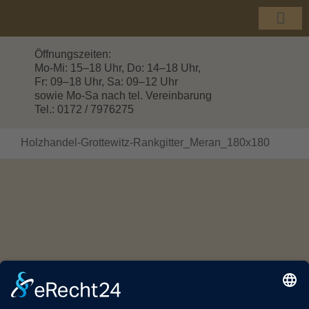
Zum
Inhalt
Togg
springen
Navi
Öffnungszeiten:
Mo-Mi: 15–18 Uhr, Do: 14–18 Uhr,
Fr: 09–18 Uhr, Sa: 09–12 Uhr
sowie Mo-Sa nach tel. Vereinbarung
Tel.: 0172 / 7976275
Holzhandel-Grottewitz-Rankgitter_Meran_180x180
© Copyright 2016 -
2026 | HOLZHANDEL GROTTEWITZ |