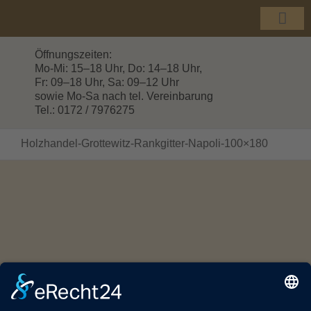
Zum
Inhalt
Togg
springen
Navi
Öffnungszeiten:
Mo-Mi: 15–18 Uhr, Do: 14–18 Uhr,
Fr: 09–18 Uhr, Sa: 09–12 Uhr
sowie Mo-Sa nach tel. Vereinbarung
Tel.: 0172 / 7976275
Holzhandel-Grottewitz-Rankgitter-Napoli-100×180
© Copyright 2016 -
2026 | HOLZHANDEL GROTTEWITZ |