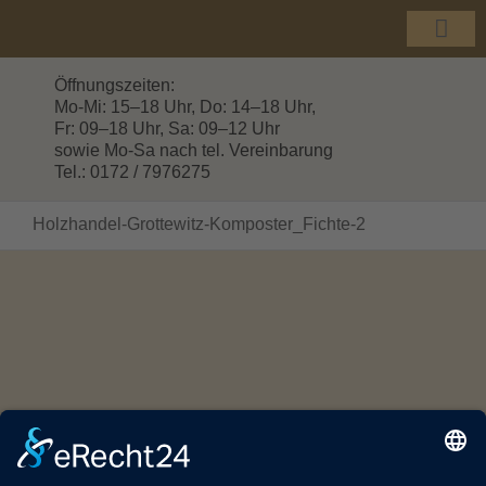
Zum
Inhalt
Togg
springen
Navi
Öffnungszeiten:
Mo-Mi: 15–18 Uhr, Do: 14–18 Uhr,
Fr: 09–18 Uhr, Sa: 09–12 Uhr
sowie Mo-Sa nach tel. Vereinbarung
Tel.: 0172 / 7976275
Holzhandel-Grottewitz-Komposter_Fichte-2
© Copyright 2016 -
2026 | HOLZHANDEL GROTTEWITZ |