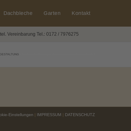
Dachbleche
Garten
Kontakt
el. Vereinbarung Tel.: 0172 / 7976275
GESTALTUNG
Holzhandel-Grottewitz-Gartenmoebel-Hubertus-Bank-1
okie-Einstellungen
|
IMPRESSUM
|
DATENSCHUTZ