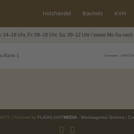
Holzhandel
Bauholz
KVH
: 14–18 Uhr, Fr: 09–18 Uhr, Sa: 09–12 Uhr / sowie Mo-Sa nach t
us-Bank-1
Startseite
GARTEN
ITZ | Powered by
FLASHLIGHT
MEDIA
- Werbeagentur Grimma
|
Co
Facebook
E-