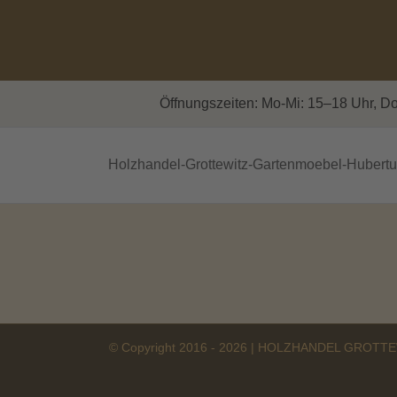
Zum
Inhalt
springen
Öffnungszeiten: Mo-Mi: 15–18 Uhr, Do
Holzhandel-Grottewitz-Gartenmoebel-Hubert
© Copyright 2016 -
2026 | HOLZHANDEL GROTTEW