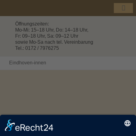
Zum
Inhalt
Togg
springen
Navi
Öffnungszeiten:
Mo-Mi: 15–18 Uhr, Do: 14–18 Uhr,
Fr: 09–18 Uhr, Sa: 09–12 Uhr
sowie Mo-Sa nach tel. Vereinbarung
Tel.: 0172 / 7976275
Eindhoven-innen
© Copyright 2016 -
2026 | HOLZHANDEL GROTTEWITZ |