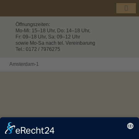
Zum
Inhalt
Togg
springen
Navi
Öffnungszeiten:
Mo-Mi: 15–18 Uhr, Do: 14–18 Uhr,
Fr: 09–18 Uhr, Sa: 09–12 Uhr
sowie Mo-Sa nach tel. Vereinbarung
Tel.: 0172 / 7976275
Amsterdam-1
© Copyright 2016 -
2026 | HOLZHANDEL GROTTEWITZ |